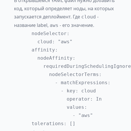
В открывшемся YAML файл нужно добавить
код, который определяет ноды, на которых
запускается деплоймент. Где
-
cloud
название label,
- его значение.
aws
      nodeSelector:

        cloud: "aws"

      affinity:

        nodeAffinity:

          requiredDuringSchedulingIgnore
            nodeSelectorTerms:

              - matchExpressions:

                - key: cloud

                  operator: In

                  values:

                    - "aws"

      tolerations: []
