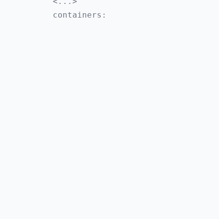
      <...>
