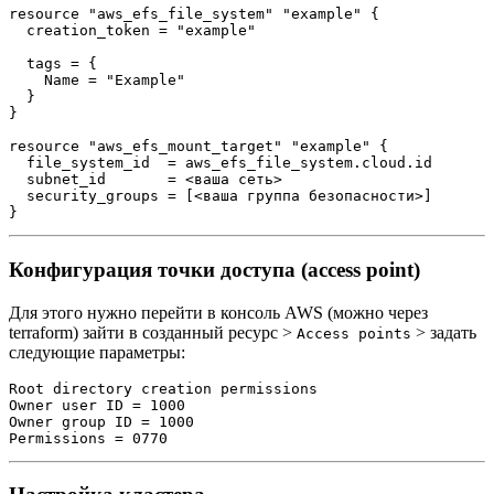
resource "aws_efs_file_system" "example" {

  creation_token = "example"

  tags = {

    Name = "Example"

  }

}

resource "aws_efs_mount_target" "example" {

  file_system_id  = aws_efs_file_system.cloud.id

  subnet_id       = <ваша сеть>

  security_groups = [<ваша группа безопасности>]

Конфигурация точки доступа (access point)
Для этого нужно перейти в консоль AWS (можно через
terraform) зайти в созданный ресурс >
> задать
Access points
следующие параметры:
Root directory creation permissions

Owner user ID = 1000

Owner group ID = 1000
