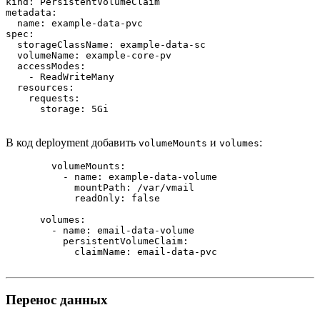
kind: PersistentVolumeClaim

metadata:

  name: example-data-pvc

spec:

  storageClassName: example-data-sc

  volumeName: example-core-pv

  accessModes:

    - ReadWriteMany

  resources:

    requests:

      storage: 5Gi

В код deployment добавить
и
:
volumeMounts
volumes
        volumeMounts:

          - name: example-data-volume

            mountPath: /var/vmail

            readOnly: false

      volumes:

        - name: email-data-volume

          persistentVolumeClaim:

            claimName: email-data-pvc

Перенос данных