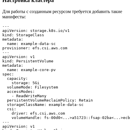
Настройка кластера
Для работы с созданным ресурсом требуется добавить такие
манифесты:
---

apiVersion: storage.k8s.io/v1

kind: StorageClass

metadata:

  name: example-data-sc

provisioner: efs.csi.aws.com

---

apiVersion: v1

kind: PersistentVolume

metadata:

  name: example-core-pv

spec:

  capacity:

    storage: 5Gi

  volumeMode: Filesystem

  accessModes:

    - ReadWriteMany

  persistentVolumeReclaimPolicy: Retain

  storageClassName: example-data-sc

  csi:

    driver: efs.csi.aws.com

    volumeHandle: fs-00d0<...>a51723::fsap-02ba<...>ecb
---

apiVersion: v1
