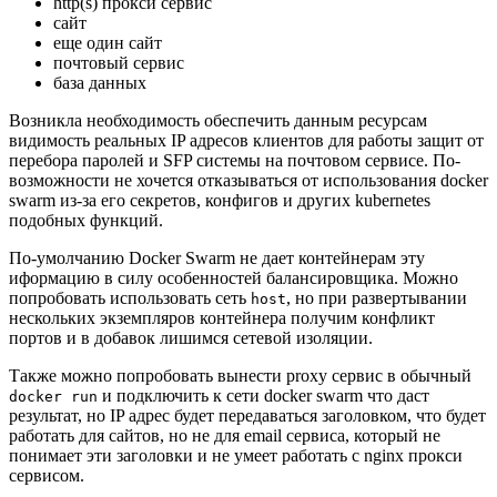
http(s) прокси сервис
сайт
еще один сайт
почтовый сервис
база данных
Возникла необходимость обеспечить данным ресурсам
видимость реальных IP адресов клиентов для работы защит от
перебора паролей и SFP системы на почтовом сервисе. По-
возможности не хочется отказываться от использования docker
swarm из-за его секретов, конфигов и других kubernetes
подобных функций.
По-умолчанию Docker Swarm не дает контейнерам эту
иформацию в силу особенностей балансировщика. Можно
попробовать использовать сеть
, но при развертывании
host
нескольких экземпляров контейнера получим конфликт
портов и в добавок лишимся сетевой изоляции.
Также можно попробовать вынести proxy сервис в обычный
и подключить к сети docker swarm что даст
docker run
результат, но IP адрес будет передаваться заголовком, что будет
работать для сайтов, но не для email сервиса, который не
понимает эти заголовки и не умеет работать с nginx прокси
сервисом.