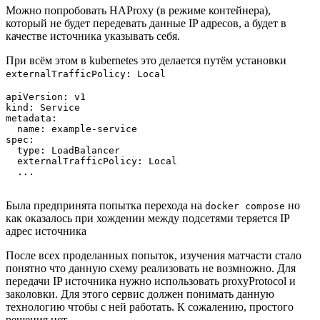
Можно попробовать HAProxy (в режиме контейнера),
который не будет передевать данные IP адресов, а будет в
качестве источника указывать себя.
При всём этом в kubernetes это делается путём установки
externalTrafficPolicy: Local
apiVersion: v1

kind: Service

metadata:

  name: example-service

spec:

  type: LoadBalancer

  externalTrafficPolicy: Local

  ...

Была предпринята попытка перехода на
но
docker compose
как оказалось при хождении между подсетями теряется IP
адрес источника
После всех проделанных попыток, изучения матчасти стало
понятно что данную схему реализовать не возмножно. Для
передачи IP источника нужно использовать proxyProtocol и
заколовки. Для этого сервис должен понимать данную
технологию чтобы с ней работать. К сожалению, простого
решения нет.